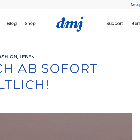
Netiq
Blog
Shop
Support
Ber
ASHION
,
LEBEN
H AB SOFORT
TLICH!