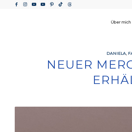
Über mich
DANIELA
,
F
NEUER MERC
ERHÄL