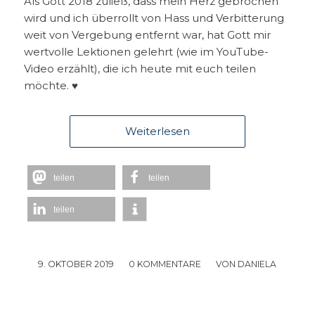
Als Gott 2018 zuließ, dass mein Herz gebrochen
wird und ich überrollt von Hass und Verbitterung
weit von Vergebung entfernt war, hat Gott mir
wertvolle Lektionen gelehrt (wie im YouTube-
Video erzählt), die ich heute mit euch teilen
möchte. ♥
Weiterlesen
teilen
teilen
teilen
9. OKTOBER 2019
/
0 KOMMENTARE
/
VON
DANIELA