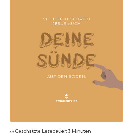
◷ Geschätzte Lesedauer:
3
Minuten