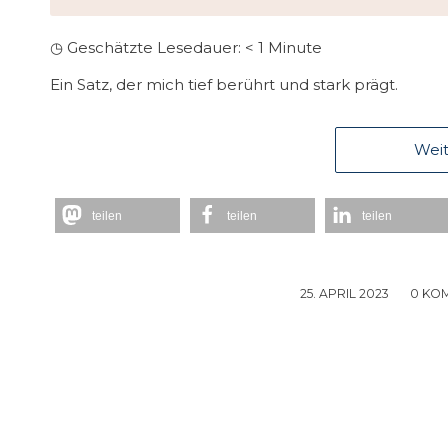
◷ Geschätzte Lesedauer:
< 1
Minute
Ein Satz, der mich tief berührt und stark prägt.
Weit
teilen
teilen
teilen
25. APRIL 2023
/
0 KO