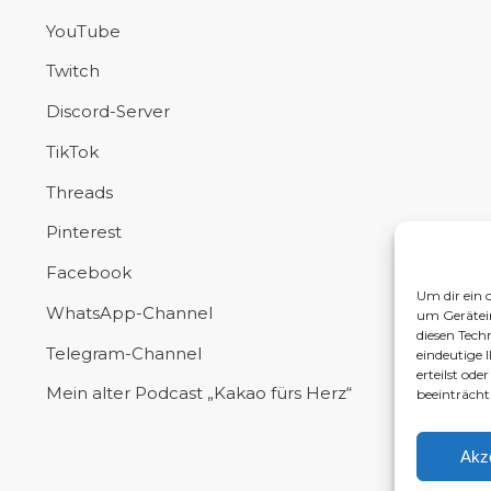
YouTube
Twitch
Discord-Server
TikTok
Threads
Pinterest
Facebook
Um dir ein 
WhatsApp-Channel
um Gerätei
diesen Tech
Telegram-Channel
eindeutige 
erteilst od
Mein alter Podcast „Kakao fürs Herz“
beeinträcht
Akz