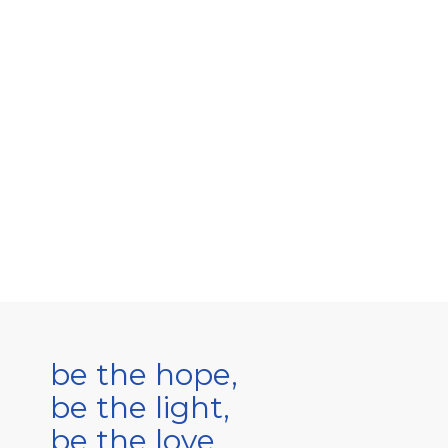
be the hope,
be the light,
be the love.