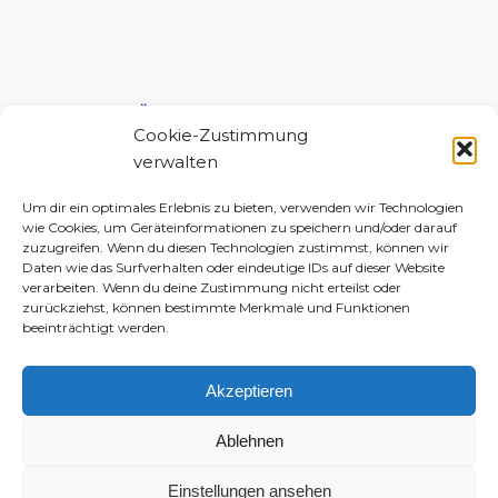
UNTERSTÜTZE MICH!
Cookie-Zustimmung
verwalten
Um dir ein optimales Erlebnis zu bieten, verwenden wir Technologien
wie Cookies, um Geräteinformationen zu speichern und/oder darauf
zuzugreifen. Wenn du diesen Technologien zustimmst, können wir
Daten wie das Surfverhalten oder eindeutige IDs auf dieser Website
verarbeiten. Wenn du deine Zustimmung nicht erteilst oder
zurückziehst, können bestimmte Merkmale und Funktionen
beeinträchtigt werden.
Akzeptieren
Ablehnen
Einstellungen ansehen
© 2010–2026 Daniela-Marlin Jakobi (ewiglichtkind | The Fabulous Diary)