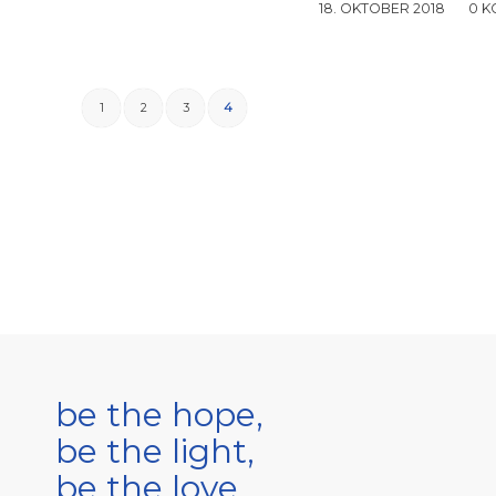
18. OKTOBER 2018
/
0 
1
2
3
4
be the hope,
be the light,
be the love.