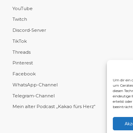
YouTube
Twitch
Discord-Server
TikTok
Threads
Pinterest
Facebook
Um dir ein 
WhatsApp-Channel
um Gerätei
diesen Tech
Telegram-Channel
eindeutige 
erteilst od
Mein alter Podcast „Kakao fürs Herz“
beeinträcht
Akz