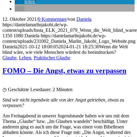
teilen
12. Oktober 2021
/
0 Kommentare
/
von
Daniela
https://danielamarlinjakobi.de/wp-
content/uploads/Insta_ELK_2021_079_Wenn_die_Welt_blind_waere
1350
1080
Daniela
https://danielamarlinjakobi.de/wp-
content/uploads/231002_Daniela_Marlin_Jakobi_Logo_Website.png
Daniela
2021-10-12 18:00:05
2024-01-21 18:25:30
Wenn die Welt
blind wäre, wie viele Menschen würdest du beeindrucken?
Glaube
,
Leben
,
Praktischer Glaube
FOMO – Die Angst, etwas zu verpassen
◷ Geschätzte Lesedauer:
2
Minuten
Sind wir nicht irgendwie alle von der Angst getrieben, etwas zu
verpassen?
Am Freitagabend in unserer Jugendstunde haben wir uns mit dem
Thema „Glaube“ bzw. „Im Glauben wandeln“ beschäftigt. Unter
anderem ging es auch um die Frage, was einen vom Bibellesen
abhalten könnte. Als ich diese Frage mit: „Die Angst, während des