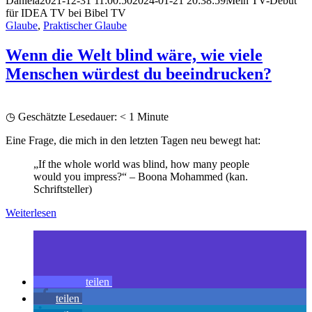
Daniela
2021-12-31 11:00:50
2024-01-21 20:38:59
Mein TV-Debüt
für IDEA TV bei Bibel TV
Glaube
,
Praktischer Glaube
Wenn die Welt blind wäre, wie viele
Menschen würdest du beeindrucken?
◷ Geschätzte Lesedauer:
< 1
Minute
Eine Frage, die mich in den letzten Tagen neu bewegt hat:
„If the whole world was blind, how many people
would you impress?“ – Boona Mohammed (kan.
Schriftsteller)
Weiterlesen
teilen
teilen