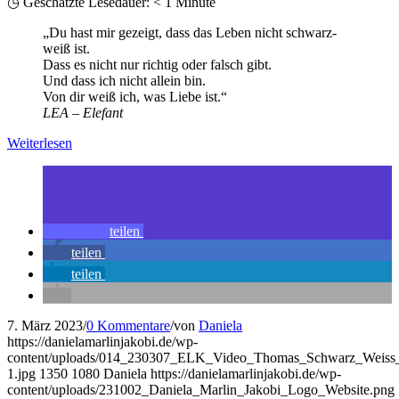
◷ Geschätzte Lesedauer:
< 1
Minute
„Du hast mir gezeigt, dass das Leben nicht schwarz-
weiß ist.
Dass es nicht nur richtig oder falsch gibt.
Und dass ich nicht allein bin.
Von dir weiß ich, was Liebe ist.“
LEA – Elefant
Weiterlesen
teilen
teilen
teilen
7. März 2023
/
0 Kommentare
/
von
Daniela
https://danielamarlinjakobi.de/wp-
content/uploads/014_230307_ELK_Video_Thomas_Schwarz_Weiss
1.jpg
1350
1080
Daniela
https://danielamarlinjakobi.de/wp-
content/uploads/231002_Daniela_Marlin_Jakobi_Logo_Website.png