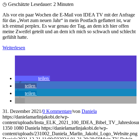
◷ Geschätzte Lesedauer:
2
Minuten
Als vor ein paar Wochen die E-Mail von IDEA TV mit der Anfrage
für das „Wort zum neuen Jahr“ in mein Postfach geflattert ist, war
ich erstmal perplex. Es war genau der Tag, an dem ich hier offen
meine Zweifel geteilt und an dem ich mich so schwach und schlecht
gefühlt hatte.
Weiterlesen
teilen
teilen
teilen
31. Dezember 2021
/
0 Kommentare
/
von
Daniela
https://danielamarlinjakobi.de/wp-
content/uploads/Insta_ELK_2021_100_IDEA_Bibel_TV_Jahreslosu
1350
1080
Daniela
https://danielamarlinjakobi.de/wp-
content/uploads/231002_Daniela_Marlin_Jakobi_Logo_Website.png