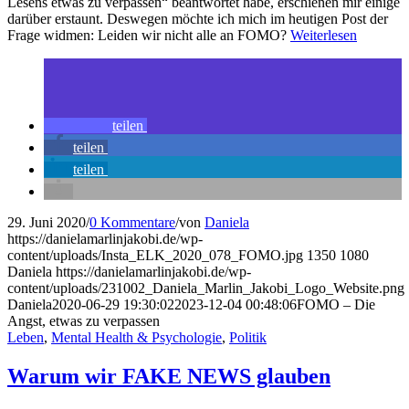
Lesens etwas zu verpassen“ beantwortet habe, erschienen mir einige
darüber erstaunt. Deswegen möchte ich mich im heutigen Post der
Frage widmen: Leiden wir nicht alle an FOMO?
Weiterlesen
teilen
teilen
teilen
29. Juni 2020
/
0 Kommentare
/
von
Daniela
https://danielamarlinjakobi.de/wp-
content/uploads/Insta_ELK_2020_078_FOMO.jpg
1350
1080
Daniela
https://danielamarlinjakobi.de/wp-
content/uploads/231002_Daniela_Marlin_Jakobi_Logo_Website.png
Daniela
2020-06-29 19:30:02
2023-12-04 00:48:06
FOMO – Die
Angst, etwas zu verpassen
Leben
,
Mental Health & Psychologie
,
Politik
Warum wir FAKE NEWS glauben