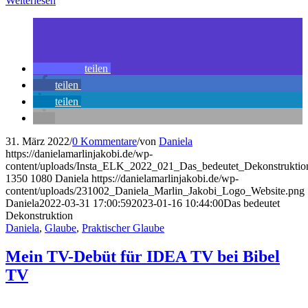
Weiterlesen
teilen
teilen
teilen
31. März 2022
/
0 Kommentare
/
von
Daniela
https://danielamarlinjakobi.de/wp-
content/uploads/Insta_ELK_2022_021_Das_bedeutet_Dekonstruktio
1350
1080
Daniela
https://danielamarlinjakobi.de/wp-
content/uploads/231002_Daniela_Marlin_Jakobi_Logo_Website.png
Daniela
2022-03-31 17:00:59
2023-01-16 10:44:00
Das bedeutet
Dekonstruktion
Daniela
,
Glaube
,
Praktischer Glaube
Mein TV-Debüt für IDEA TV bei Bibel
TV