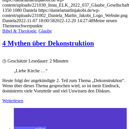
content/uploads/221030_Insta_ELK_2022_037_Glaube_Gesellschaft_
1350
1080
Daniela
https://danielamarlinjakobi.de/wp-
content/uploads/231002_Daniela_Marlin_Jakobi_Logo_Website.png
Daniela
2022-11-07 18:00:58
2022-12-20 14:27:48
Meine neuen
Themenschwerpunkte
Bibel & Theologie
,
Glaube
4 Mythen über Dekonstruktion
◷ Geschätzte Lesedauer:
2
Minuten
„Liebe Kirche …“
Heute folgt der angekündigte 2. Teil zum Thema „Dekonstruktion“.
Wenn über dieses Thema gesprochen wird, so ist mein Eindruck,
dominieren viele Vorurteile und viel Unwissen den Diskurs.
Weiterlesen