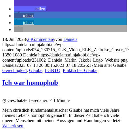
teilen
teilen
teilen
18. Juli 2023
/
2 Kommentare
/
von
Daniela
https://danielamarlinjakobi.de/wp-
content/uploads/054_230715_ELK_Video_ELK_Zeitreise_Cover_13
1350
1080
Daniela
https://danielamarlinjakobi.de/wp-
content/uploads/231002_Daniela_Marlin_Jakobi_Logo_Website.png
Daniela
2023-07-18 20:30:15
2023-07-18 20:26:17
Mein alter Glaube
Gerechtigkeit
,
Glaube
,
LGBTQ
,
Praktischer Glaube
Ich war homophob
◷ Geschätzte Lesedauer:
< 1
Minute
Mein christlich-fundamentalistischer Glaube hat mich viele Jahre
meines Lebens homophob gemacht. In dieser Zeit habe ich viele
queere Menschen mit meinen Aussagen und Handlungen verletzt.
Weiterlesen