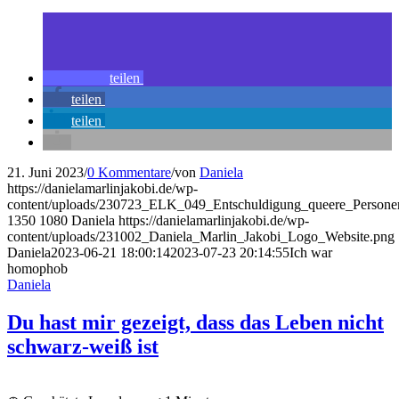
teilen
teilen
teilen
21. Juni 2023
/
0 Kommentare
/
von
Daniela
https://danielamarlinjakobi.de/wp-
content/uploads/230723_ELK_049_Entschuldigung_queere_Person
1350
1080
Daniela
https://danielamarlinjakobi.de/wp-
content/uploads/231002_Daniela_Marlin_Jakobi_Logo_Website.png
Daniela
2023-06-21 18:00:14
2023-07-23 20:14:55
Ich war
homophob
Daniela
Du hast mir gezeigt, dass das Leben nicht
schwarz-weiß ist