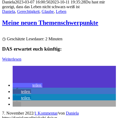
Daniela
2023-03-07 16:00:50
2023-10-11 19:35:28
Du hast mir
gezeigt, dass das Leben nicht schwarz-weiß ist
Daniela
,
Gerechtigkeit
,
Glaube
,
Leben
Meine neuen Themenschwerpunkte
◷ Geschätzte Lesedauer:
2
Minuten
DAS erwartet euch künftig:
Weiterlesen
teilen
teilen
teilen
7. November 2022
/
1 Kommentar
/
von
Daniela
https://danielamarlinjakobi.de/wp-