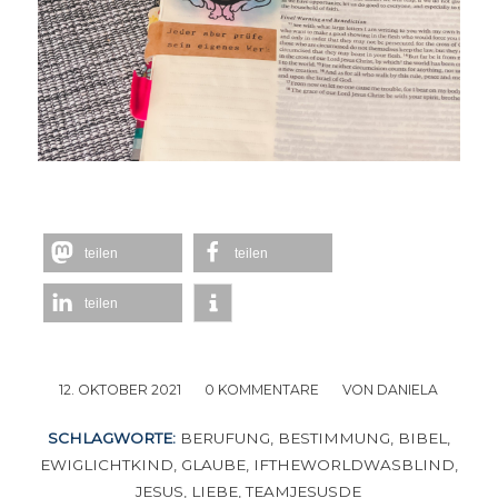
teilen
teilen
teilen
12. OKTOBER 2021
/
0 KOMMENTARE
/
VON
DANIELA
SCHLAGWORTE:
BERUFUNG
,
BESTIMMUNG
,
BIBEL
,
EWIGLICHTKIND
,
GLAUBE
,
IFTHEWORLDWASBLIND
,
JESUS
,
LIEBE
,
TEAMJESUSDE