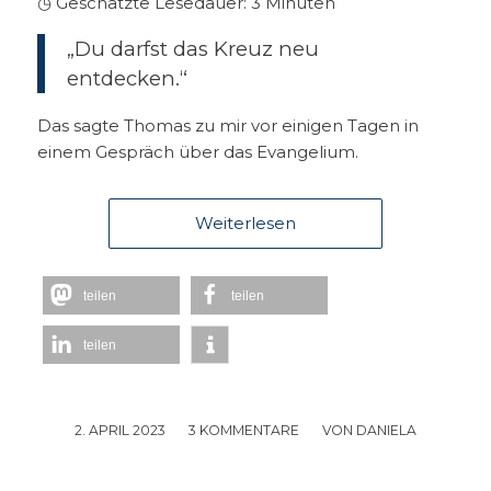
◷ Geschätzte Lesedauer:
3
Minuten
„Du darfst das Kreuz neu
entdecken.“
Das sagte Thomas zu mir vor einigen Tagen in
einem Gespräch über das Evangelium.
Weiterlesen
teilen
teilen
teilen
2. APRIL 2023
/
3 KOMMENTARE
/
VON
DANIELA