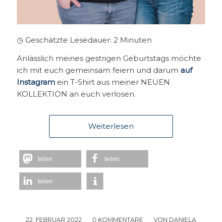
◷ Geschätzte Lesedauer:
2
Minuten
Anlässlich meines gestrigen Geburtstags möchte
ich mit euch gemeinsam feiern und darum
auf
Instagram
ein T-Shirt aus meiner NEUEN
KOLLEKTION an euch verlosen.
Weiterlesen
teilen
teilen
teilen
22. FEBRUAR 2022
/
0 KOMMENTARE
/
VON
DANIELA