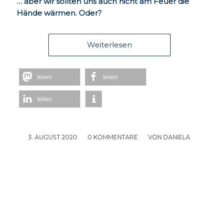
… aber wir sollten uns auch nicht am Feuer die
Hände wärmen. Oder?
Weiterlesen
teilen
teilen
teilen
3. AUGUST 2020
/
0 KOMMENTARE
/
VON
DANIELA