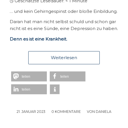
◷ Geschätzte Lesedauer:
< 1
Minute
… und kein Gehirngespinst oder bloße Einbildung.
Daran hat man nicht selbst schuld und schon gar
nicht ist es eine Sünde, eine Depression zu haben.
Denn es ist eine Krankheit.
Weiterlesen
teilen
teilen
teilen
21. JANUAR 2023
/
0 KOMMENTARE
/
VON
DANIELA