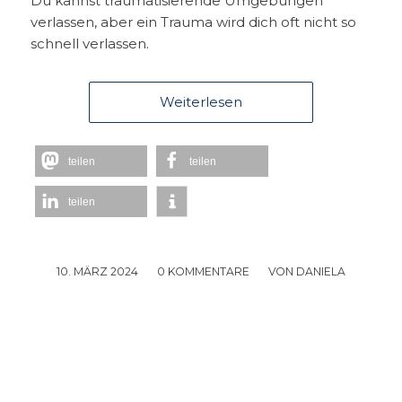
Du kannst traumatisierende Umgebungen
verlassen, aber ein Trauma wird dich oft nicht so
schnell verlassen.
Weiterlesen
teilen
teilen
teilen
10. MÄRZ 2024
/
0 KOMMENTARE
/
VON
DANIELA