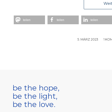
Weit
teilen
teilen
teilen
5. MÄRZ 2023
/
1 KO
be the hope,
be the light,
be the love.