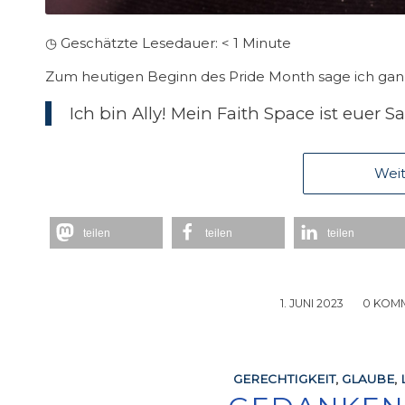
◷ Geschätzte Lesedauer:
< 1
Minute
Zum heutigen Beginn des Pride Month sage ich ganz 
Ich bin Ally! Mein Faith Space ist euer S
Weit
teilen
teilen
teilen
1. JUNI 2023
/
0 KOM
GERECHTIGKEIT
,
GLAUBE
,