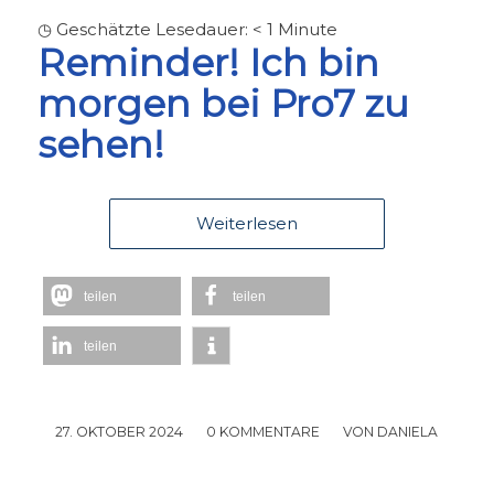
◷ Geschätzte Lesedauer:
< 1
Minute
Reminder! Ich bin
morgen bei Pro7 zu
sehen!
Weiterlesen
teilen
teilen
teilen
27. OKTOBER 2024
/
0 KOMMENTARE
/
VON
DANIELA