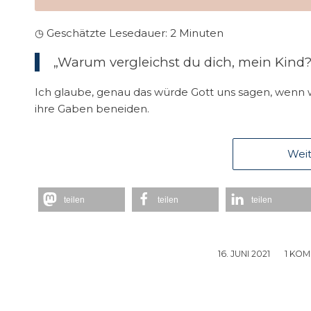
◷ Geschätzte Lesedauer:
2
Minuten
„Warum vergleichst du dich, mein Kind?
Ich glaube, genau das würde Gott uns sagen, wenn w
ihre Gaben beneiden.
Weit
teilen
teilen
teilen
16. JUNI 2021
/
1 KO