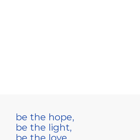
be the hope,
be the light,
be the love.