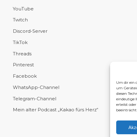
YouTube
Twitch
Discord-Server
TikTok
Threads
Pinterest
Facebook
Um dir ein 
WhatsApp-Channel
um Gerätei
diesen Tech
Telegram-Channel
eindeutige 
erteilst od
Mein alter Podcast „Kakao fürs Herz“
beeinträcht
Akz