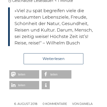
◷ Geschätzte Lesedauer:
< 1
Minute
»Viel zu spät begreifen viele die
versäumten Lebensziele, Freude,
Schönheit der Natur, Gesundheit,
Reisen und Kultur. Darum, Mensch,
sei zeitig weise! Höchste Zeit ist’s!
Reise, reise!“ – Wilhelm Busch
Weiterlesen
teilen
teilen
teilen
6. AUGUST 2018
/
0 KOMMENTARE
/
VON
DANIELA