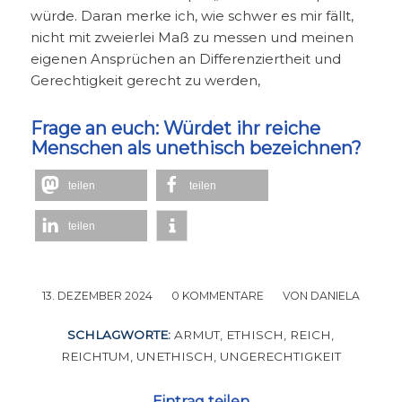
würde. Daran merke ich, wie schwer es mir fällt,
nicht mit zweierlei Maß zu messen und meinen
eigenen Ansprüchen an Differenziertheit und
Gerechtigkeit gerecht zu werden,
Frage an euch: Würdet ihr reiche
Menschen als unethisch bezeichnen?
teilen
teilen
teilen
13. DEZEMBER 2024
/
0 KOMMENTARE
/
VON
DANIELA
SCHLAGWORTE:
ARMUT
,
ETHISCH
,
REICH
,
REICHTUM
,
UNETHISCH
,
UNGERECHTIGKEIT
Eintrag teilen