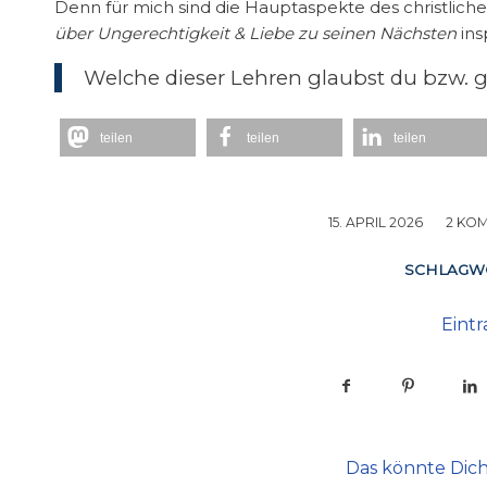
Denn für mich sind die Hauptaspekte des christlic
über Ungerechtigkeit & Liebe zu seinen Nächsten
insp
Welche dieser Lehren glaubst du bzw. 
teilen
teilen
teilen
15. APRIL 2026
/
2 KO
SCHLAGW
Eintr
Das könnte Dich