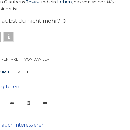
hen Glaubens
Jesus
und ein
Leben
, das von seiner
Wut
iriert ist.
glaubst du nicht mehr? ☺
MMENTARE
/
VON
DANIELA
ORTE:
GLAUBE
ag teilen
 auch interessieren