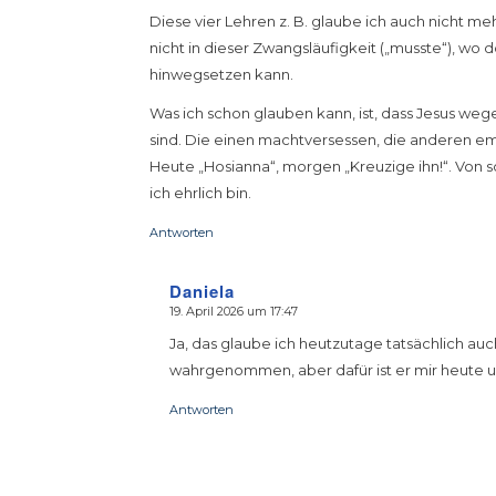
Diese vier Lehren z. B. glaube ich auch nicht m
nicht in dieser Zwangsläufigkeit („musste“), wo 
hinwegsetzen kann.
Was ich schon glauben kann, ist, dass Jesus weg
sind. Die einen machtversessen, die anderen em
Heute „Hosianna“, morgen „Kreuzige ihn!“. Von s
ich ehrlich bin.
Antworten
Daniela
19. April 2026 um 17:47
sagte:
Ja, das glaube ich heutzutage tatsächlich auc
wahrgenommen, aber dafür ist er mir heute 
Antworten