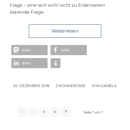
Frage – eine sich wohl nicht zu Erdenzeiten
klärende Frage.
Weiterlesen
teilen
teilen
teilen
20. DEZEMBER 2018
/
0 KOMMENTARE
/
VON
DANIELA
«
‹
5
6
7
Seite 7 von 7