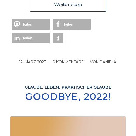
Weiterlesen
teilen
teilen
teilen
12. MÄRZ 2023
/
0 KOMMENTARE
/
VON
DANIELA
GLAUBE
,
LEBEN
,
PRAKTISCHER GLAUBE
GOODBYE, 2022!