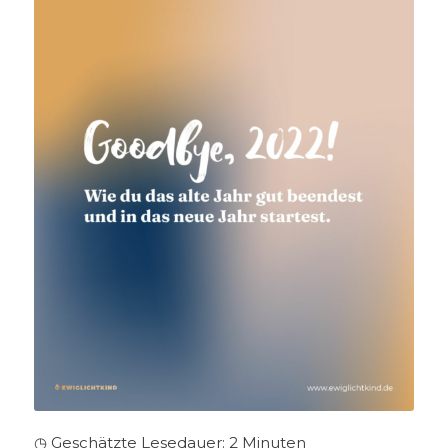
◷ Geschätzte Lesedauer:
2
Minuten