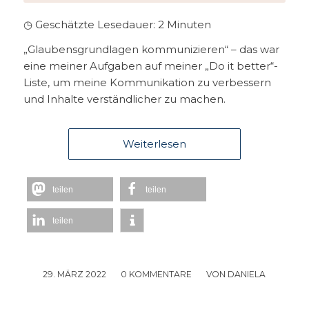
◷ Geschätzte Lesedauer:
2
Minuten
„Glaubensgrundlagen kommunizieren“ – das war
eine meiner Aufgaben auf meiner „Do it better“-
Liste, um meine Kommunikation zu verbessern
und Inhalte verständlicher zu machen.
Weiterlesen
teilen
teilen
teilen
29. MÄRZ 2022
/
0 KOMMENTARE
/
VON
DANIELA