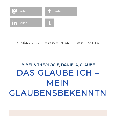
teilen
teilen
teilen
31. MÄRZ 2022
/
0 KOMMENTARE
/
VON
DANIELA
BIBEL & THEOLOGIE
,
DANIELA
,
GLAUBE
DAS GLAUBE ICH –
MEIN
GLAUBENSBEKENNTNIS