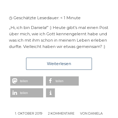
◷ Geschätzte Lesedauer:
< 1
Minute
„Hi, ich bin Daniela!” :) Heute gibt’s mal einen Post
über mich, wie ich Gott kennengelernt habe und
was ich mit ihm schon in meinem Leben erleben
durfte. Vielleicht haben wir etwas gemeinsam? :)
Weiterlesen
teilen
teilen
teilen
1. OKTOBER 2019
/
2 KOMMENTARE
/
VON
DANIELA