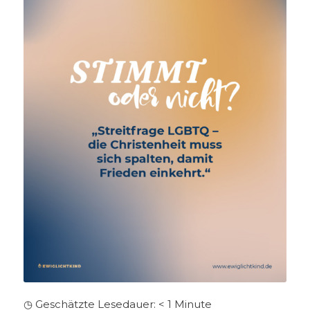
◷ Geschätzte Lesedauer:
< 1
Minute