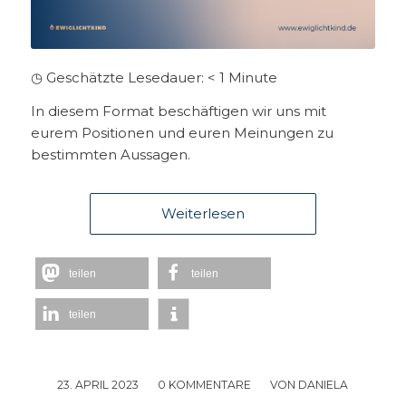
◷ Geschätzte Lesedauer:
< 1
Minute
In diesem Format beschäftigen wir uns mit
eurem Positionen und euren Meinungen zu
bestimmten Aussagen.
Weiterlesen
teilen
teilen
teilen
23. APRIL 2023
/
0 KOMMENTARE
/
VON
DANIELA