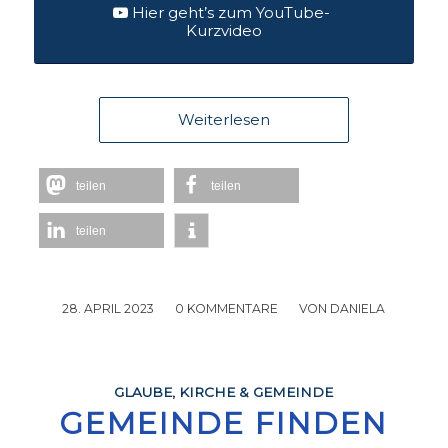
Hier geht’s zum YouTube-
Kurzvideo
Weiterlesen
teilen
teilen
teilen
28. APRIL 2023
/
0 KOMMENTARE
/
VON
DANIELA
GLAUBE
,
KIRCHE & GEMEINDE
GEMEINDE FINDEN