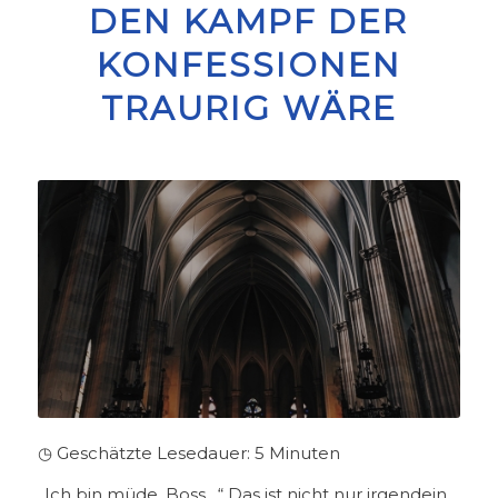
DEN KAMPF DER
KONFESSIONEN
TRAURIG WÄRE
◷ Geschätzte Lesedauer:
5
Minuten
„Ich bin müde, Boss…“ Das ist nicht nur irgendein