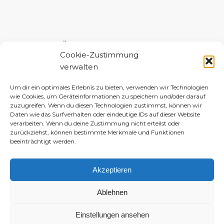
UNTERSTÜTZE MICH!
Cookie-Zustimmung
verwalten
Um dir ein optimales Erlebnis zu bieten, verwenden wir Technologien
wie Cookies, um Geräteinformationen zu speichern und/oder darauf
zuzugreifen. Wenn du diesen Technologien zustimmst, können wir
Daten wie das Surfverhalten oder eindeutige IDs auf dieser Website
verarbeiten. Wenn du deine Zustimmung nicht erteilst oder
zurückziehst, können bestimmte Merkmale und Funktionen
beeinträchtigt werden.
Akzeptieren
Ablehnen
Einstellungen ansehen
© 2010–2026 Daniela-Marlin Jakobi (ewiglichtkind | The Fabulous Diary)