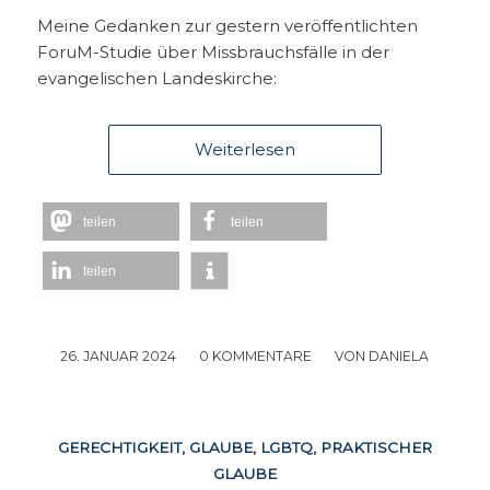
Meine Gedanken zur gestern veröffentlichten
ForuM-Studie über Missbrauchsfälle in der
evangelischen Landeskirche:
Weiterlesen
teilen
teilen
teilen
26. JANUAR 2024
/
0 KOMMENTARE
/
VON
DANIELA
GERECHTIGKEIT
,
GLAUBE
,
LGBTQ
,
PRAKTISCHER
GLAUBE