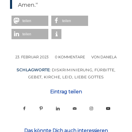
Amen.“
teilen
teilen
teilen
23. FEBRUAR 2023
/
0 KOMMENTARE
/
VON
DANIELA
SCHLAGWORTE:
DISKRIMINIERUNG
,
FÜRBITTE
,
GEBET
,
KIRCHE
,
LEID
,
LIEBE GOTTES
Eintrag teilen
Das könnte Dich auch interessieren