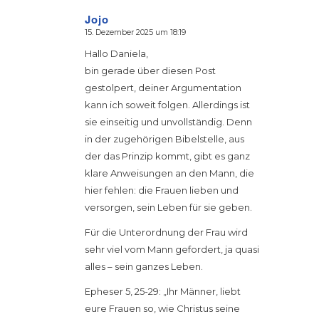
Jojo
15. Dezember 2025 um 18:19
sagte:
Hallo Daniela,
bin gerade über diesen Post
gestolpert, deiner Argumentation
kann ich soweit folgen. Allerdings ist
sie einseitig und unvollständig. Denn
in der zugehörigen Bibelstelle, aus
der das Prinzip kommt, gibt es ganz
klare Anweisungen an den Mann, die
hier fehlen: die Frauen lieben und
versorgen, sein Leben für sie geben.
Für die Unterordnung der Frau wird
sehr viel vom Mann gefordert, ja quasi
alles – sein ganzes Leben.
Epheser 5, 25-29: „Ihr Männer, liebt
eure Frauen so, wie Christus seine