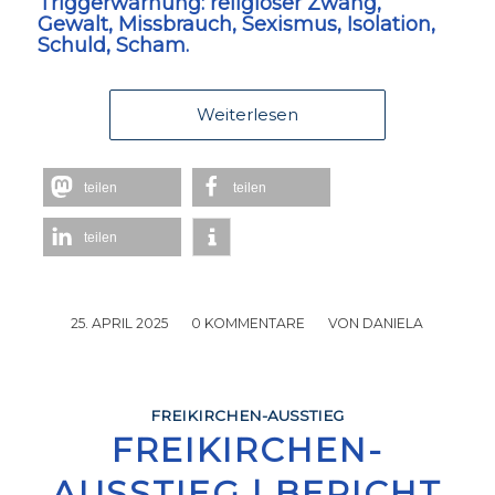
Triggerwarnung:
religiöser Zwang,
Gewalt, Missbrauch, Sexismus, Isolation,
Schuld, Scham.
Weiterlesen
teilen
teilen
teilen
25. APRIL 2025
/
0 KOMMENTARE
/
VON
DANIELA
FREIKIRCHEN-AUSSTIEG
FREIKIRCHEN-
AUSSTIEG | BERICHT