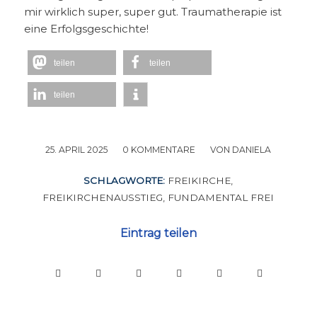
mir wirklich super, super gut. Traumatherapie ist
eine Erfolgsgeschichte!
teilen
teilen
teilen
25. APRIL 2025
/
0 KOMMENTARE
/
VON
DANIELA
SCHLAGWORTE:
FREIKIRCHE
,
FREIKIRCHENAUSSTIEG
,
FUNDAMENTAL FREI
Eintrag teilen