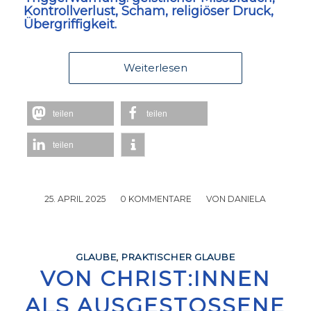
Kontrollverlust, Scham, religiöser Druck,
Übergriffigkeit.
Weiterlesen
teilen
teilen
teilen
25. APRIL 2025
/
0 KOMMENTARE
/
VON
DANIELA
GLAUBE
,
PRAKTISCHER GLAUBE
VON CHRIST:INNEN
ALS AUSGESTOSSENE B