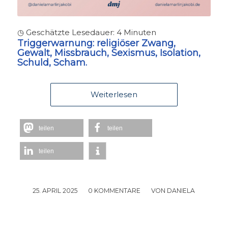
◷ Geschätzte Lesedauer:
4
Minuten
Triggerwarnung:
religiöser Zwang,
Gewalt, Missbrauch, Sexismus, Isolation,
Schuld, Scham.
Weiterlesen
teilen
teilen
teilen
25. APRIL 2025
/
0 KOMMENTARE
/
VON
DANIELA