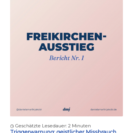
◷ Geschätzte Lesedauer:
2
Minuten
Triggerwarnung:
geistlicher Missbrauch,