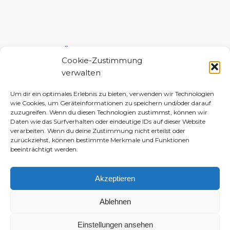
UNTERSTÜTZE MICH!
Cookie-Zustimmung
verwalten
Um dir ein optimales Erlebnis zu bieten, verwenden wir Technologien
wie Cookies, um Geräteinformationen zu speichern und/oder darauf
zuzugreifen. Wenn du diesen Technologien zustimmst, können wir
Daten wie das Surfverhalten oder eindeutige IDs auf dieser Website
verarbeiten. Wenn du deine Zustimmung nicht erteilst oder
zurückziehst, können bestimmte Merkmale und Funktionen
beeinträchtigt werden.
Akzeptieren
Ablehnen
Einstellungen ansehen
© 2010–2026 Daniela-Marlin Jakobi (ewiglichtkind | The Fabulous Diary)