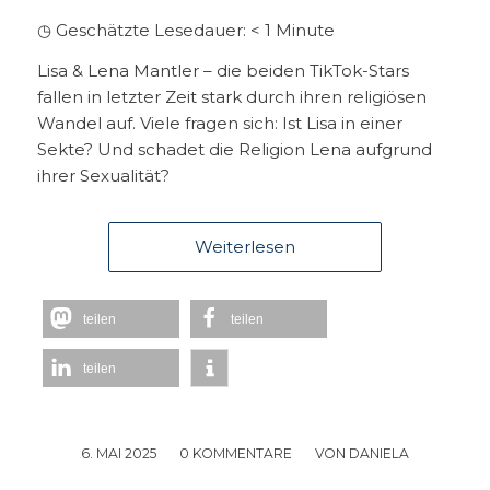
◷ Geschätzte Lesedauer:
< 1
Minute
Lisa & Lena Mantler – die beiden TikTok-Stars
fallen in letzter Zeit stark durch ihren religiösen
Wandel auf. Viele fragen sich: Ist Lisa in einer
Sekte? Und schadet die Religion Lena aufgrund
ihrer Sexualität?
Weiterlesen
teilen
teilen
teilen
6. MAI 2025
/
0 KOMMENTARE
/
VON
DANIELA