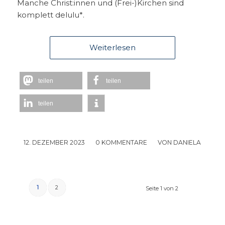
Manche Christ:innen und (Frei-)Kirchen sind
komplett delulu*.
Weiterlesen
teilen
teilen
teilen
12. DEZEMBER 2023
/
0 KOMMENTARE
/
VON
DANIELA
1
2
Seite 1 von 2