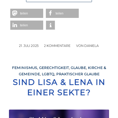
teilen
teilen
teilen
21. JULI 2025
/
2 KOMMENTARE
/
VON
DANIELA
FEMINISMUS
,
GERECHTIGKEIT
,
GLAUBE
,
KIRCHE &
GEMEINDE
,
LGBTQ
,
PRAKTISCHER GLAUBE
SIND LISA & LENA IN
EINER SEKTE?