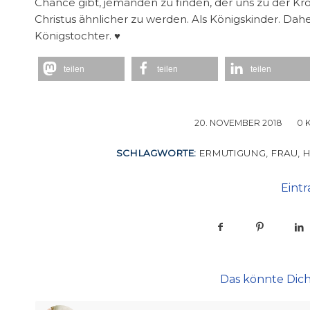
Chance gibt, jemanden zu finden, der uns zu der K
Christus ähnlicher zu werden. Als Königskinder. Daher
Königstochter. ♥
teilen
teilen
teilen
20. NOVEMBER 2018
/
0 
SCHLAGWORTE:
ERMUTIGUNG
,
FRAU
,
Eintr
Das könnte Dich