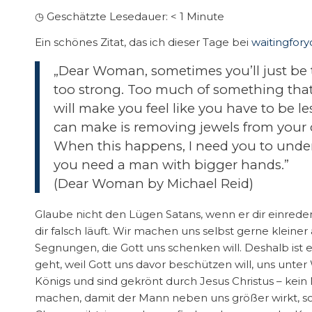
◷ Geschätzte Lesedauer:
< 1
Minute
Ein schönes Zitat, das ich dieser Tage bei
waitingfor
„Dear Woman, sometimes you’ll just be 
too strong. Too much of something that
will make you feel like you have to be 
can make is removing jewels from your c
When this happens, I need you to under
you need a man with bigger hands.”
(Dear Woman by Michael Reid)
Glaube nicht den Lügen Satans, wenn er dir einreden 
dir falsch läuft. Wir machen uns selbst gerne kleiner
Segnungen, die Gott uns schenken will. Deshalb ist
geht, weil Gott uns davor beschützen will, uns unter
Königs und sind gekrönt durch Jesus Christus – kein
machen, damit der Mann neben uns größer wirkt, soll