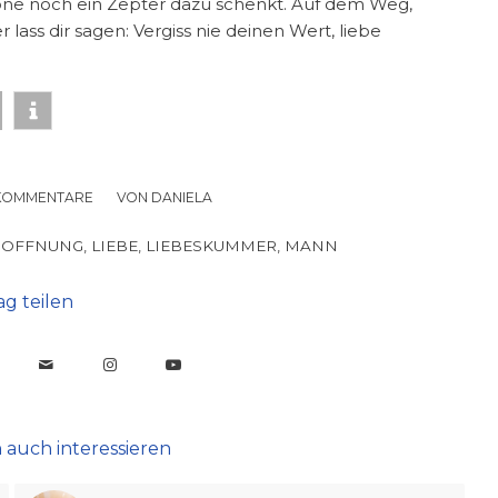
rone noch ein Zepter dazu schenkt. Auf dem Weg,
 lass dir sagen: Vergiss nie deinen Wert, liebe
KOMMENTARE
/
VON
DANIELA
HOFFNUNG
,
LIEBE
,
LIEBESKUMMER
,
MANN
ag teilen
 auch interessieren