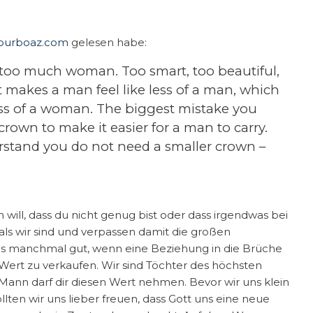
yourboaz.com
gelesen habe:
too much woman. Too smart, too beautiful,
 makes a man feel like less of a man, which
less of a woman. The biggest mistake you
rown to make it easier for a man to carry.
stand you do not need a smaller crown –
will, dass du nicht genug bist oder dass irgendwas bei
 als wir sind und verpassen damit die großen
 es manchmal gut, wenn eine Beziehung in die Brüche
 Wert zu verkaufen. Wir sind Töchter des höchsten
 Mann darf dir diesen Wert nehmen. Bevor wir uns klein
ten wir uns lieber freuen, dass Gott uns eine neue