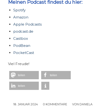
Meinen Podcast findest du hier:
Spotify
Amazon
Apple Podcasts
podcast.de
Castbox
PodBean
PocketCast
Viel Freude!
teilen
teilen
teilen
18. JANUAR 2024
/
0 KOMMENTARE
/
VON
DANIELA