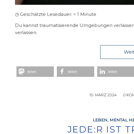
◷ Geschätzte Lesedauer:
< 1
Minute
Du kannst traumatisierende Umgebungen verlassen, a
verlassen.
Weit
teilen
teilen
teilen
10. MÄRZ 2024
/
0 KO
LEBEN
,
MENTAL HE
JEDE:R IST 