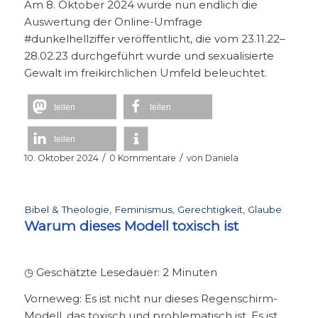
Am 8. Oktober 2024 wurde nun endlich die
Auswertung der Online-Umfrage
#dunkelhellziffer veröffentlicht, die vom 23.11.22–
28.02.23 durchgeführt wurde und sexualisierte
Gewalt im freikirchlichen Umfeld beleuchtet.
teilen
teilen
teilen
/
/
10. Oktober 2024
0 Kommentare
von
Daniela
Bibel & Theologie
,
Feminismus
,
Gerechtigkeit
,
Glaube
Warum dieses Modell toxisch ist
◷ Geschätzte Lesedauer:
2
Minuten
Vorneweg: Es ist nicht nur dieses Regenschirm-
Modell, das toxisch und problematisch ist. Es ist