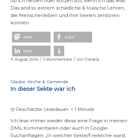
ob ich heulen oder kotzen soll, wenn ich das lese.
Das sind so extrem schädliche & toxische Lehren,
die Menschenleben und ihre Seelen zerstören
können.
teilen
teilen
teilen
/
/
11. August 2024
0 Kommentare
von
Daniela
Glaube
,
Kirche & Gemeinde
In dieser Sekte war ich
◷ Geschätzte Lesedauer:
< 1
Minute
Ich lese immer wieder diese eine Frage in meinen
DMs, Kommentaren oder auch in Google-
Suchanfragen: „In welcher Sekte/Freikirche warst