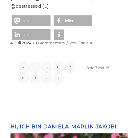
@destressed […]
teilen
teilen
teilen
/
/
4. Juli 2024
0 Kommentare
von
Daniela
«
‹
5
6
7
Seite 7 von 46
8
9
›
»
HI, ICH BIN DANIELA-MARLIN JAKOBI!