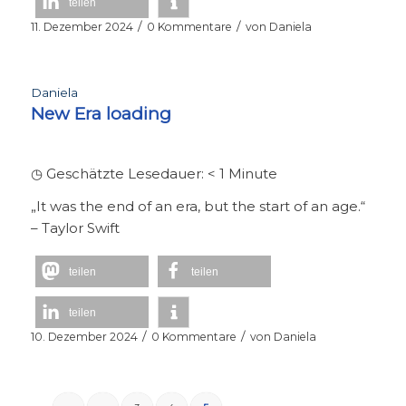
teilen
/
/
11. Dezember 2024
0 Kommentare
von
Daniela
Daniela
New Era loading
◷ Geschätzte Lesedauer:
< 1
Minute
„It was the end of an era, but the start of an age.“
– Taylor Swift
teilen
teilen
teilen
/
/
10. Dezember 2024
0 Kommentare
von
Daniela