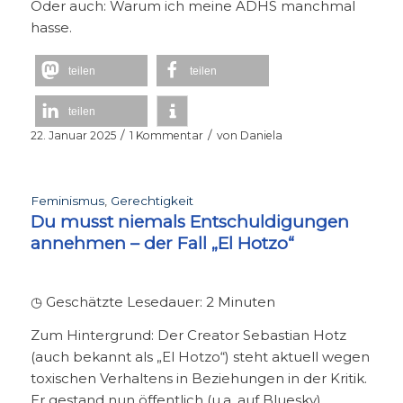
Oder auch: Warum ich meine ADHS manchmal
hasse.
teilen
teilen
teilen
/
/
22. Januar 2025
1 Kommentar
von
Daniela
Feminismus
,
Gerechtigkeit
Du musst niemals Entschuldigungen
annehmen – der Fall „El Hotzo“
◷ Geschätzte Lesedauer:
2
Minuten
Zum Hintergrund: Der Creator Sebastian Hotz
(auch bekannt als „El Hotzo“) steht aktuell wegen
toxischen Verhaltens in Beziehungen in der Kritik.
Er gestand nun öffentlich (u.a. auf Bluesky)