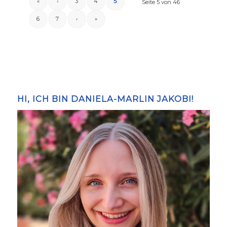
«
‹
3
4
5
Seite 5 von 46
6
7
›
»
HI, ICH BIN DANIELA-MARLIN JAKOBI!