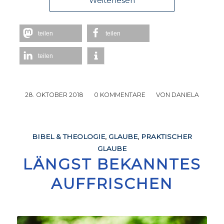
Weiterlesen
teilen
teilen
teilen
28. OKTOBER 2018
/
0 KOMMENTARE
/
VON
DANIELA
BIBEL & THEOLOGIE
,
GLAUBE
,
PRAKTISCHER
GLAUBE
LÄNGST BEKANNTES
AUFFRISCHEN