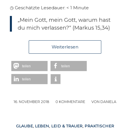
◷ Geschätzte Lesedauer:
< 1
Minute
„Mein Gott, mein Gott, warum hast
du mich verlassen?“ (Markus 15,34)
Weiterlesen
teilen
teilen
teilen
16. NOVEMBER 2018
/
0 KOMMENTARE
/
VON
DANIELA
GLAUBE
,
LEBEN
,
LEID & TRAUER
,
PRAKTISCHER