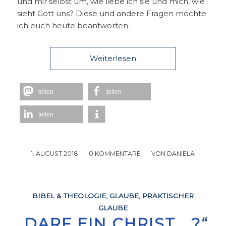
und mir selbst um, wie liebe ich sie und mich, wie
sieht Gott uns? Diese und andere Fragen möchte
ich euch heute beantworten.
Weiterlesen
teilen
teilen
teilen
1. AUGUST 2018
/
0 KOMMENTARE
/
VON
DANIELA
BIBEL & THEOLOGIE
,
GLAUBE
,
PRAKTISCHER
GLAUBE
„DARF EIN CHRIST …?“