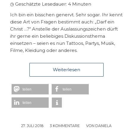
◷ Geschätzte Lesedauer:
4
Minuten
Ich bin ein bisschen genervt. Sehr sogar. Ihr kennt
diese Art von Fragen bestimmt auch: „Darf ein
Christ …?“ Anstelle der Auslassungszeichen dürft
ihr gerne ein beliebiges Diskussionsthema
einsetzen – seien es nun Tattoos, Partys, Musik,
Filme, Kleidung oder anderes.
Weiterlesen
teilen
teilen
teilen
27. JULI 2018
/
3 KOMMENTARE
/
VON
DANIELA