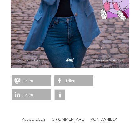
teilen
teilen
teilen
4. JULI 2024
/
0 KOMMENTARE
/
VON
DANIELA