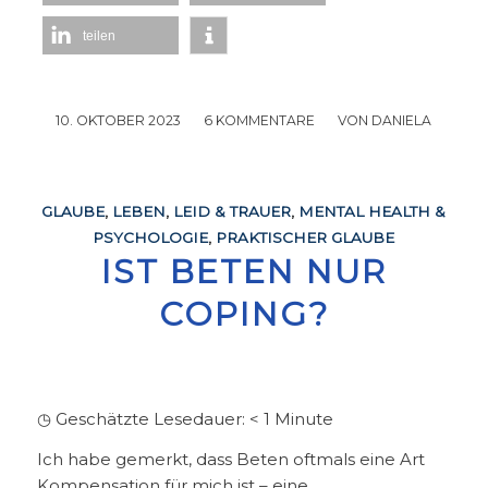
teilen
10. OKTOBER 2023
/
6 KOMMENTARE
/
VON
DANIELA
GLAUBE
,
LEBEN
,
LEID & TRAUER
,
MENTAL HEALTH &
PSYCHOLOGIE
,
PRAKTISCHER GLAUBE
IST BETEN NUR
COPING?
◷ Geschätzte Lesedauer:
< 1
Minute
Ich habe gemerkt, dass Beten oftmals eine Art
Kompensation für mich ist – eine