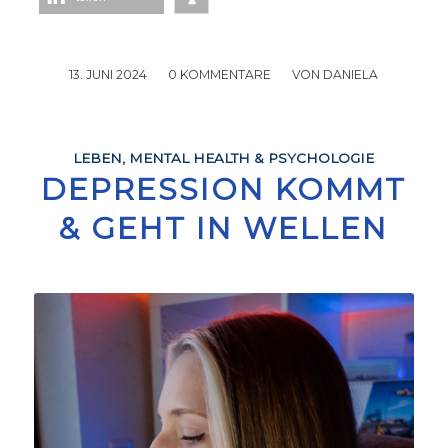
13. JUNI 2024
/
0 KOMMENTARE
/
VON
DANIELA
LEBEN
,
MENTAL HEALTH & PSYCHOLOGIE
DEPRESSION KOMMT
& GEHT IN WELLEN