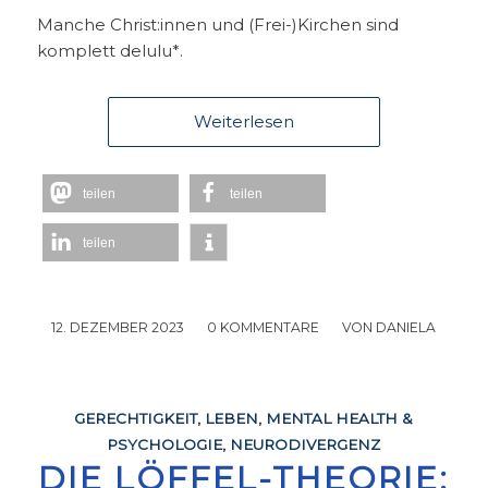
Manche Christ:innen und (Frei-)Kirchen sind
komplett delulu*.
Weiterlesen
teilen
teilen
teilen
12. DEZEMBER 2023
/
0 KOMMENTARE
/
VON
DANIELA
GERECHTIGKEIT
,
LEBEN
,
MENTAL HEALTH &
PSYCHOLOGIE
,
NEURODIVERGENZ
DIE LÖFFEL-THEORIE: