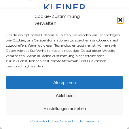
KLEINER
Cookie-Zustimmung
SCHMETTERLING,
verwalten
FLIEG!
Um dir ein optimales Erlebnis zu bieten, verwenden wir Technologien
wie Cookies, um Geräteinformationen zu speichern und/oder darauf
zuzugreifen. Wenn du diesen Technologien zustimmst, können wir
Daten wie das Surfverhalten oder eindeutige IDs auf dieser Website
verarbeiten. Wenn du deine Zustimmung nicht erteilst oder
◷ Geschätzte Lesedauer:
< 1
Minute
zurückziehst, können bestimmte Merkmale und Funktionen
beeinträchtigt werden.
Dieser Schmetterling lernt nach der Depression
wieder fliegen. ❤
Akzeptieren
Weiterlesen
Ablehnen
Einstellungen ansehen
teilen
teilen
Cookie-Richtlinie
Datenschutz
Impressum
teilen