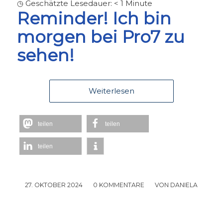
◷ Geschätzte Lesedauer:
< 1
Minute
Reminder! Ich bin
morgen bei Pro7 zu
sehen!
Weiterlesen
teilen
teilen
teilen
27. OKTOBER 2024
/
0 KOMMENTARE
/
VON
DANIELA