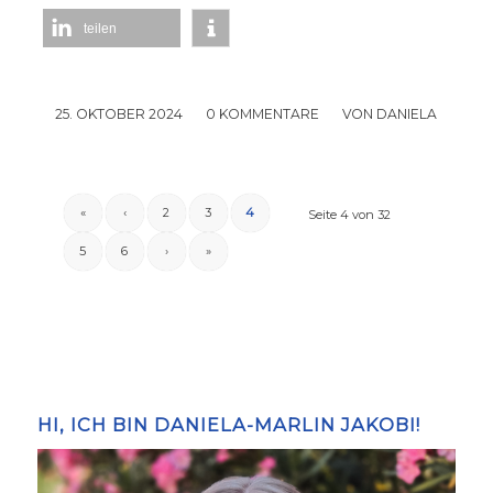
teilen
25. OKTOBER 2024
/
0 KOMMENTARE
/
VON
DANIELA
«
‹
2
3
4
Seite 4 von 32
5
6
›
»
HI, ICH BIN DANIELA-MARLIN JAKOBI!