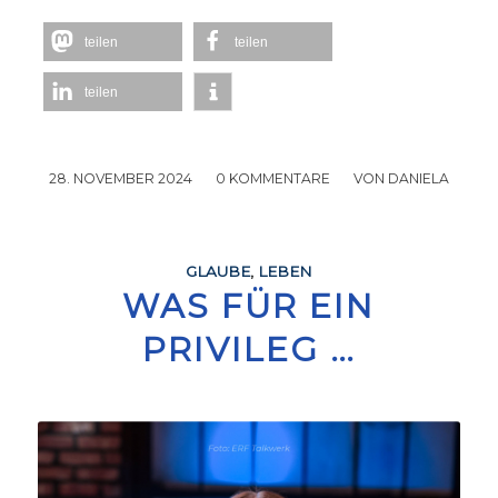
teilen
teilen
teilen
28. NOVEMBER 2024
/
0 KOMMENTARE
/
VON
DANIELA
GLAUBE
,
LEBEN
WAS FÜR EIN
PRIVILEG …