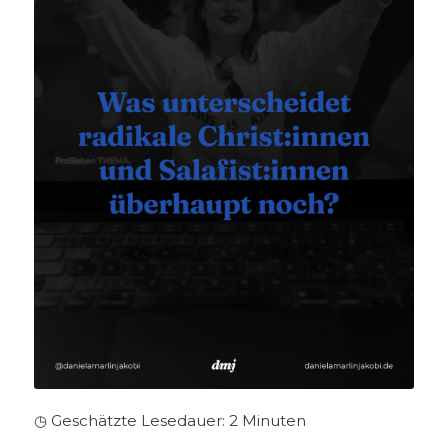
◷ Geschätzte Lesedauer:
2
Minuten