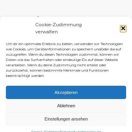
UNTERSTÜTZE MICH!
Cookie-Zustimmung
verwalten
Um dir ein optimales Erlebnis zu bieten, verwenden wir Technologien
wie Cookies, um Geräteinformationen zu speichern und/oder darauf
zuzugreifen. Wenn du diesen Technologien zustimmst, können wir
Daten wie das Surfverhalten oder eindeutige IDs auf dieser Website
verarbeiten. Wenn du deine Zustimmung nicht erteilst oder
zurückziehst, können bestimmte Merkmale und Funktionen
beeinträchtigt werden.
Akzeptieren
Ablehnen
Einstellungen ansehen
© 2010–2026 Daniela-Marlin Jakobi (ewiglichtkind | The Fabulous Diary)
-
Enfold WordPress Theme by Kriesi
Cookie-Richtlinie
Datenschutz
Impressum